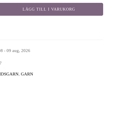
LÄGG TILL I VARUKORG
08 - 09 aug, 2026
7
TIDSGARN
,
GARN