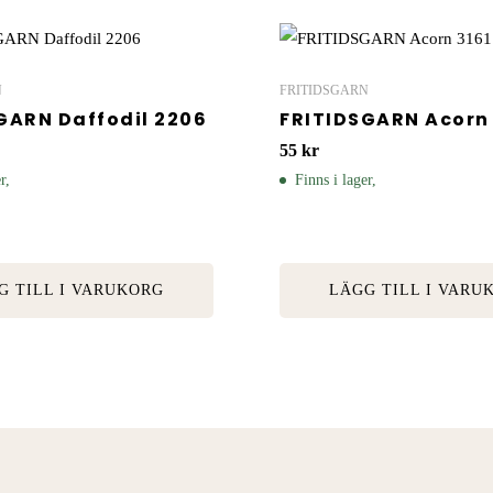
N
FRITIDSGARN
GARN Daffodil 2206
FRITIDSGARN Acorn 
55
kr
r,
Finns i lager,
G TILL I VARUKORG
LÄGG TILL I VARU