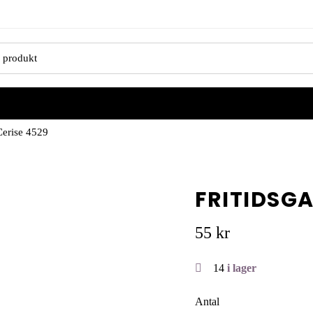
erise 4529
FRITIDSGA
55
kr
14
i lager
Antal