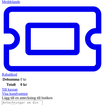
Meddelande
Rabattkod
Delsumma
0
kr
Totalt
0
kr
Till kassan
Visa kundvagnen
Lägg till en anteckning till butiken