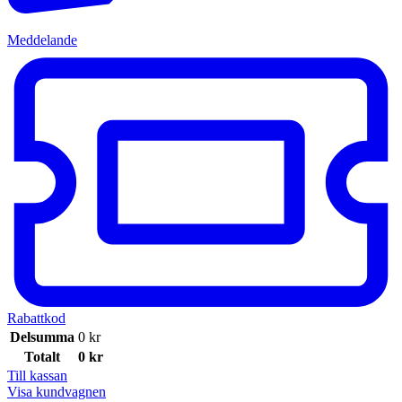
Meddelande
Rabattkod
Delsumma
0
kr
Totalt
0
kr
Till kassan
Visa kundvagnen