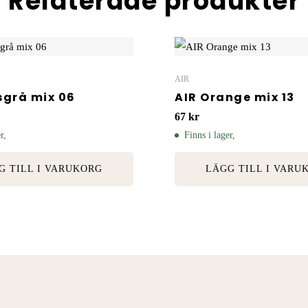
Relaterade produkter
AIR
sgrå mix 06
AIR Orange mix 13
67
kr
r,
Finns i lager,
G TILL I VARUKORG
LÄGG TILL I VARU