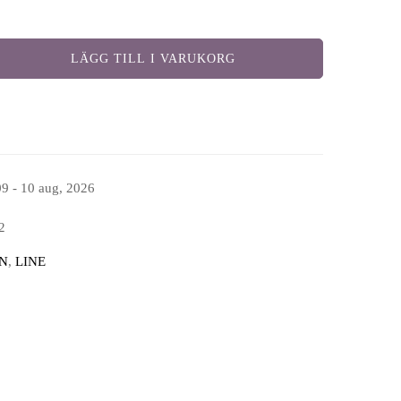
LÄGG TILL I VARUKORG
09 - 10 aug, 2026
2
N
,
LINE