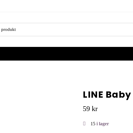
LINE Baby
59
kr
15
i lager