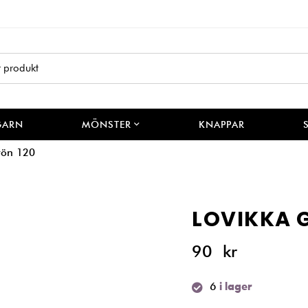
GARN
MÖNSTER
KNAPPAR
rön 120
LOVIKKA G
90
kr
6
i lager