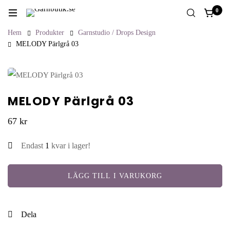
0
Hem
Produkter
Garnstudio / Drops Design
MELODY Pärlgrå 03
MELODY Pärlgrå 03
67
kr
Endast
1
kvar i lager!
LÄGG TILL I VARUKORG
Antal
Dela