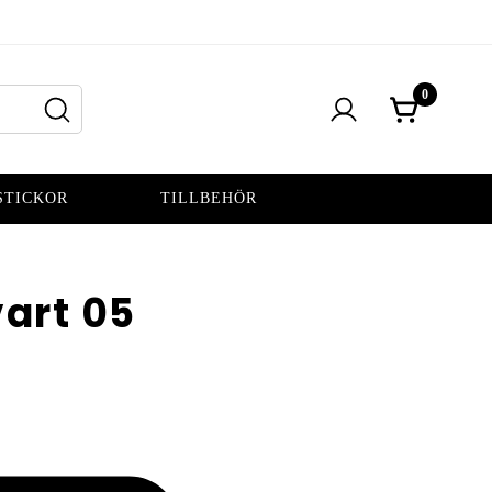
0
STICKOR
TILLBEHÖR
art 05