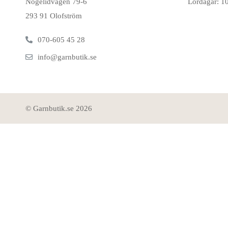
Nogelidvägen 79-6
Lördagar: 1
293 91 Olofström
070-605 45 28
info@garnbutik.se
© Garnbutik.se 2026