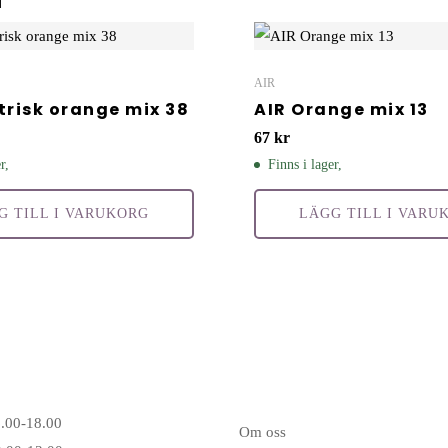
AIR
ktrisk orange mix 38
AIR Orange mix 13
67
kr
r,
Finns i lager,
G TILL I VARUKORG
LÄGG TILL I VARU
6.00-18.00
Om oss