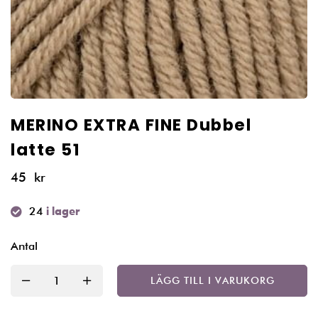
MERINO EXTRA FINE Dubbel
latte 51
45
kr
24
i lager
Antal
LÄGG TILL I VARUKORG