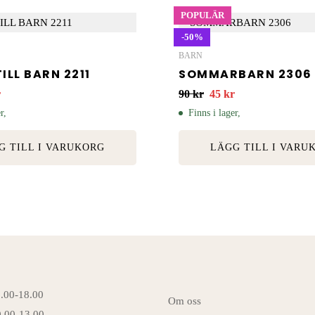
POPULÄR
-50%
BARN
ILL BARN 2211
SOMMARBARN 2306
r
90
kr
45
kr
r,
Finns i lager,
G TILL I VARUKORG
LÄGG TILL I VARU
6.00-18.00
Om oss
0.00-13.00