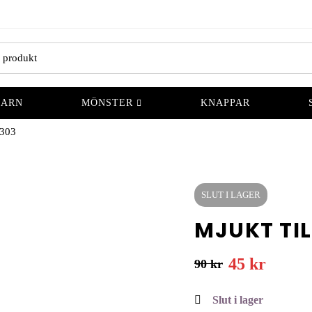
GARN
MÖNSTER
KNAPPAR
303
SLUT I LAGER
MJUKT TIL
45
kr
90
kr
Slut i lager