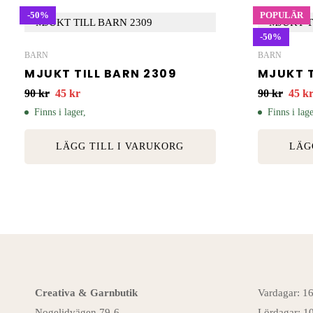
-50%
POPULÄR
-50%
BARN
BARN
MJUKT TILL BARN 2309
MJUKT T
90
kr
45
kr
90
kr
45
k
Finns i lager,
Finns i lage
LÄGG TILL I VARUKORG
LÄG
Creativa & Garnbutik
Vardagar: 1
Nogelidvägen 79-6
Lördagar: 1