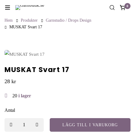
0
Hem
Produkter
Garnstudio / Drops Design
MUSKAT Svart 17
MUSKAT Svart 17
28
kr
20
i lager
Antal
LÄGG TILL I VARUKORG