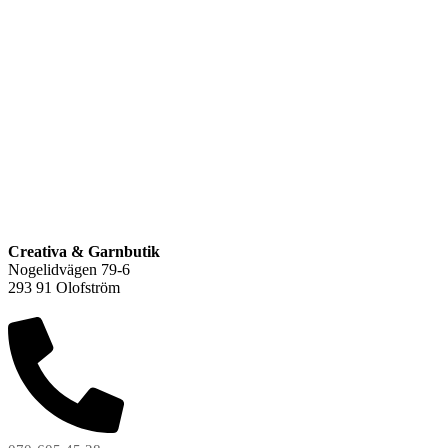
Q
F
L
Creativa & Garnbutik
Nogelidvägen 79-6
293 91 Olofström