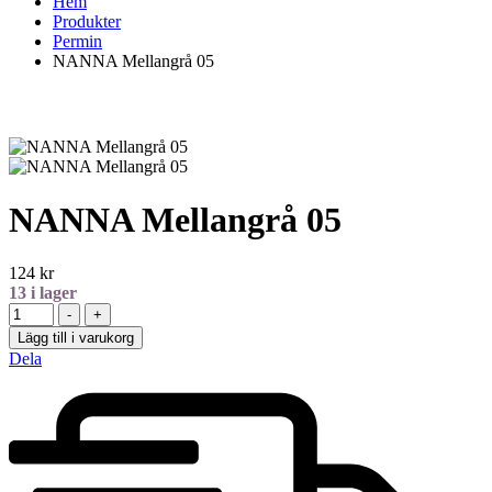
Hem
Produkter
Permin
NANNA Mellangrå 05
NANNA Mellangrå 05
124
kr
13
i lager
Antal
-
+
Lägg till i varukorg
Dela