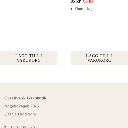
85
kr
65
kr
Finns i lager,
LÄGG TILL I
LÄGG TILL I
VARUKORG
VARUKORG
Creativa & Garnbutik
Nogelidvägen 79-6
293 91 Olofström
070-605 45 28