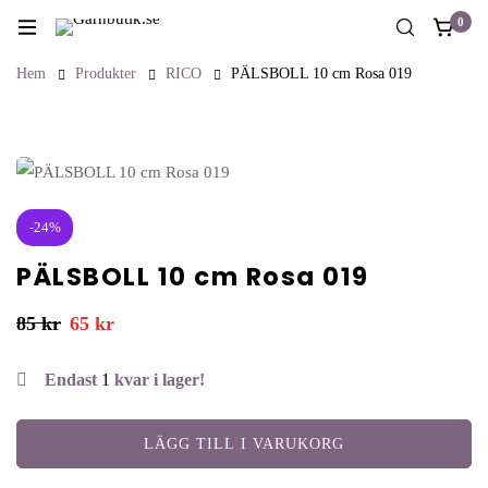
0
Hem
Produkter
RICO
PÄLSBOLL 10 cm Rosa 019
-24%
PÄLSBOLL 10 cm Rosa 019
85
kr
65
kr
Endast
1
kvar i lager!
LÄGG TILL I VARUKORG