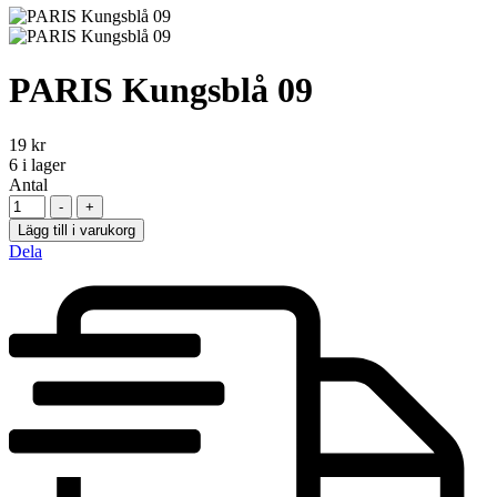
PARIS Kungsblå 09
19
kr
6
i lager
Antal
-
+
Lägg till i varukorg
Dela