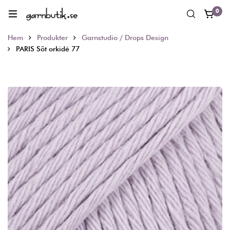
0
Hem
Produkter
Garnstudio / Drops Design
PARIS Söt orkidé 77