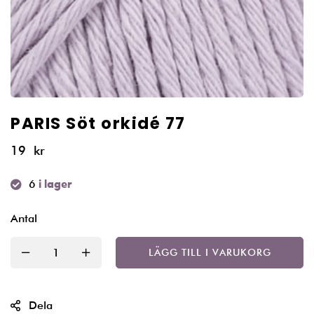
PARIS Söt orkidé 77
19
kr
6
i lager
Antal
LÄGG TILL I VARUKORG
Dela