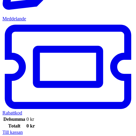
Meddelande
Rabattkod
Delsumma
0
kr
Totalt
0
kr
Till kassan