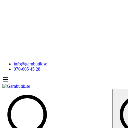
info@garnbutik.se
070-605 45 28
Sök
efter: