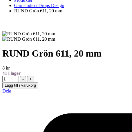
Produkter
Garnstudio / Drops Design
RUND Grön 611, 20 mm
RUND Grön 611, 20 mm
8
kr
41
i lager
Antal
-
+
Lägg till i varukorg
Dela