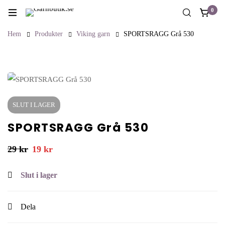
0
Hem
Produkter
Viking garn
SPORTSRAGG Grå 530
SLUT I LAGER
SPORTSRAGG Grå 530
29
kr
19
kr
Slut i lager
Dela