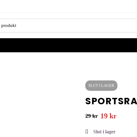
SLUT I LAGER
SPORTSRA
19
kr
29
kr
Slut i lager