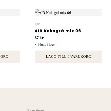
AIR
AIR Koksgrå mix 06
67
kr
Finns i lager,
KORG
LÄGG TILL I VARUKORG
Bästsäljare