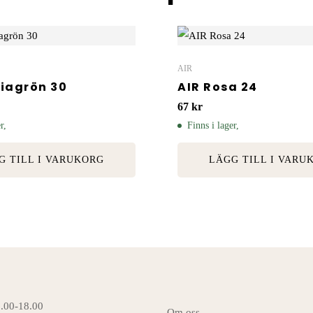
AIR
viagrön 30
AIR Rosa 24
67
kr
r,
Finns i lager,
G TILL I VARUKORG
LÄGG TILL I VARU
6.00-18.00
Om oss