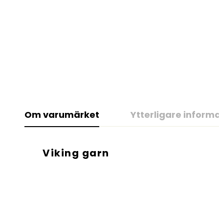
Om varumärket
Ytterligare inform
Viking garn