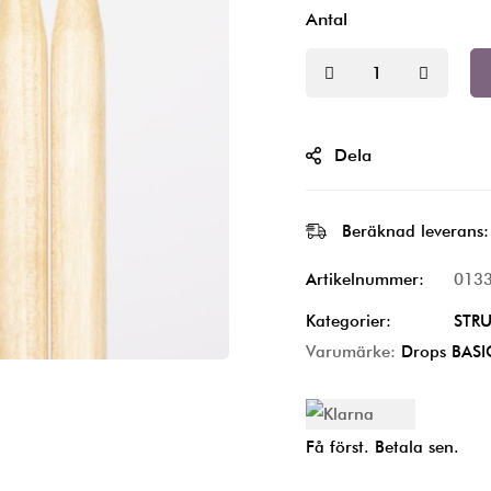
Antal
Dela
Beräknad leverans:
Artikelnummer:
013
Kategorier:
STR
Varumärke:
Drops BASI
Få först. Betala sen.