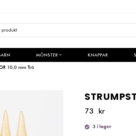
GARN
MÖNSTER
KNAPPAR
OR 10,0 mm Trä
STRUMPST
73
kr
3
i lager