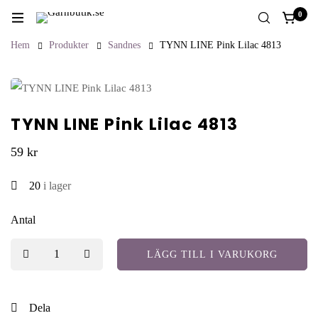
0
Hem
Produkter
Sandnes
TYNN LINE Pink Lilac 4813
TYNN LINE Pink Lilac 4813
59
kr
20
i lager
Antal
LÄGG TILL I VARUKORG
Dela