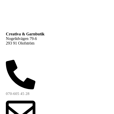
F
L
Creativa & Garnbutik
Nogelidvägen 79-6
293 91 Olofström
070-605 45 28