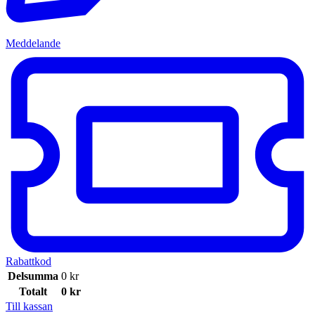
Meddelande
Rabattkod
Delsumma
0
kr
Totalt
0
kr
Till kassan