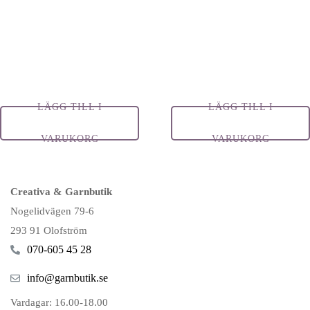
LÄGG TILL I
LÄGG TILL I
VARUKORG
VARUKORG
Creativa & Garnbutik
Nogelidvägen 79-6
293 91 Olofström
070-605 45 28
info@garnbutik.se
Vardagar: 16.00-18.00