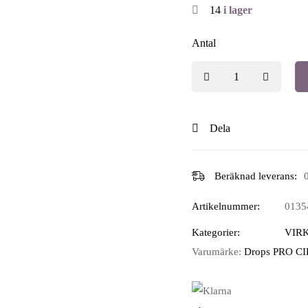
14
i lager
Antal
Dela
Beräknad leverans:
Artikelnummer:
0135
Kategorier:
VIR
Varumärke:
Drops PRO C