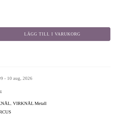
LÄGG TILL I VARUKORG
09 - 10 aug, 2026
4
KNÅL
,
VIRKNÅL Metall
IRCUS