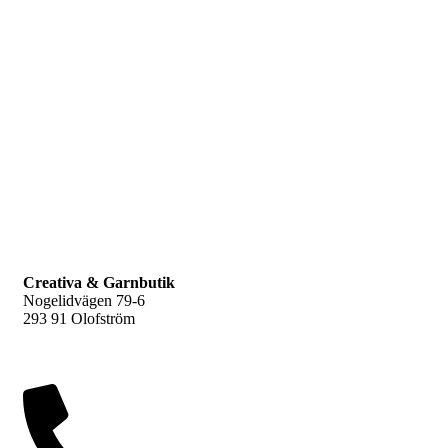
Q
F
L
Creativa & Garnbutik
Nogelidvägen 79-6
293 91 Olofström