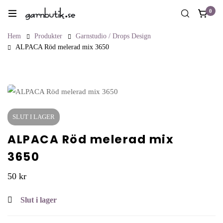
0
Hem
Produkter
Garnstudio / Drops Design
ALPACA Röd melerad mix 3650
SLUT I LAGER
ALPACA Röd melerad mix
3650
50
kr
Slut i lager