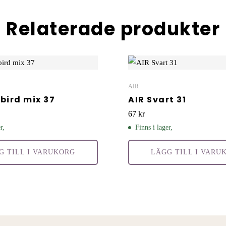
Relaterade produkter
AIR
bird mix 37
AIR Svart 31
67
kr
r,
Finns i lager,
G TILL I VARUKORG
LÄGG TILL I VARU