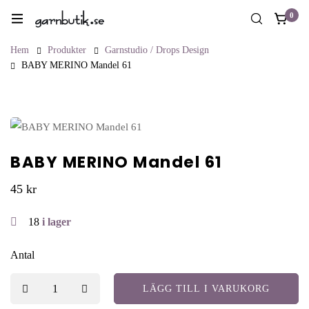
0
Hem
Produkter
Garnstudio / Drops Design
BABY MERINO Mandel 61
BABY MERINO Mandel 61
45
kr
18
i lager
Antal
LÄGG TILL I VARUKORG