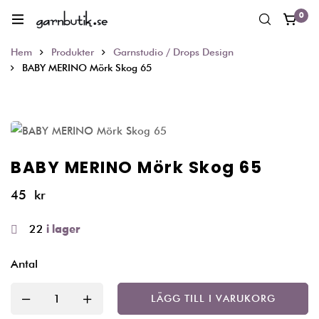
0
Hem
Produkter
Garnstudio / Drops Design
BABY MERINO Mörk Skog 65
BABY MERINO Mörk Skog 65
45
kr
22
i lager
Antal
LÄGG TILL I VARUKORG