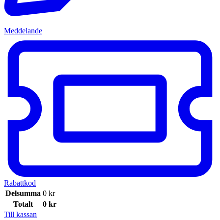
Meddelande
Rabattkod
Delsumma
0
kr
Totalt
0
kr
Till kassan