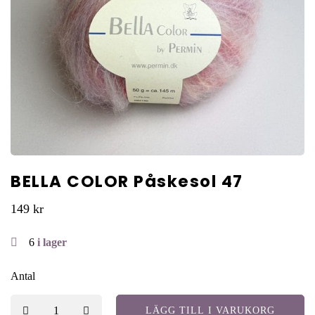
BELLA COLOR Påskesol 47
149
kr
6
i lager
Antal
LÄGG TILL I VARUKORG