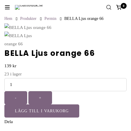
0
Hem
Produkter
Permin
BELLA Ljus orange 66
BELLA Ljus orange 66
139
kr
23
i lager
-
+
LÄGG TILL I VARUKORG
Dela