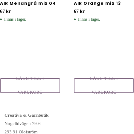
AIR Mellangrå mix 04
AIR Orange mix 13
67
kr
67
kr
Finns i lager,
Finns i lager,
LÄGG TILL I
LÄGG TILL I
VARUKORG
VARUKORG
Creativa & Garnbutik
Nogelidvägen 79-6
293 91 Olofström