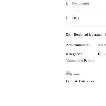
Slut i lager
Dela
Beräknad leverans:
Artikelnummer:
0011
Kategorier:
BEL
Varumärke:
Permin
Få först. Betala sen.