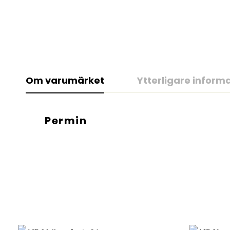
Om varumärket
Ytterligare inform
Permin