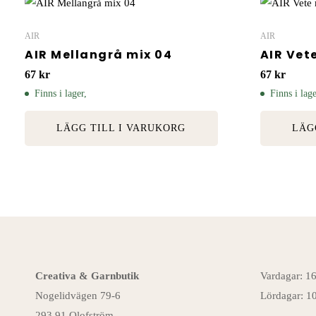
AIR
AIR
AIR Mellangrå mix 04
AIR Vet
67
kr
67
kr
Finns i lager,
Finns i lage
LÄGG TILL I VARUKORG
LÄG
Creativa & Garnbutik
Vardagar: 1
Nogelidvägen 79-6
Lördagar: 1
293 91 Olofström