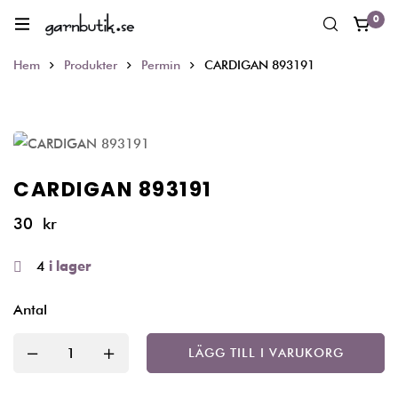
0
Hem
Produkter
Permin
CARDIGAN 893191
CARDIGAN 893191
30
kr
4
i lager
Antal
LÄGG TILL I VARUKORG