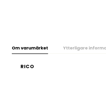
Om varumärket
Ytterligare inform
RICO