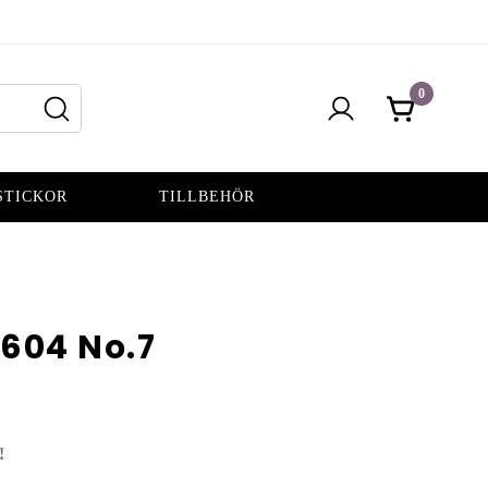
0
STICKOR
TILLBEHÖR
2604 No.7
!