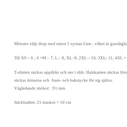
Mönster säljs ihop med minst 5 nystan Line , vilket är garnåtgå
Till XS – 6 , S +M – 7, L – 8, XL -9, 2XL – 10, 3XL- 11, 4XL +
T-shirten stickas uppifrån och ner i ribb. Halskanten stickas för
stickas ärmarna och fram- och bakstycke för sig själva.
Vägledande stickor:
3½ mm
Stickfasthet: 21 maskor = 10 cm