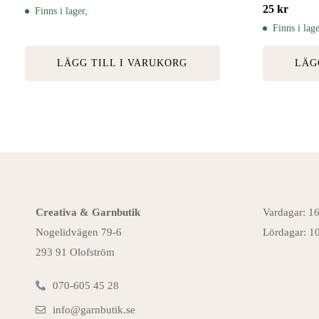
25
kr
Finns i lager,
Finns i lage
LÄGG TILL I VARUKORG
LÄG
Creativa & Garnbutik
Vardagar: 1
Nogelidvägen 79-6
Lördagar: 1
293 91 Olofström
070-605 45 28
info@garnbutik.se