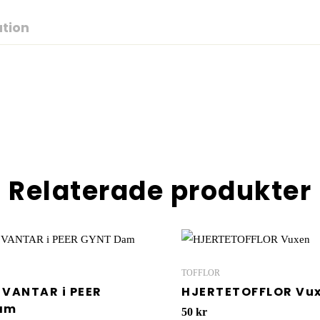
ation
Relaterade produkter
TOFFLOR
VANTAR i PEER
HJERTETOFFLOR Vu
am
50
kr