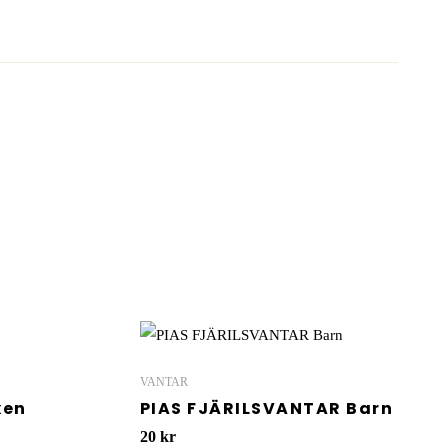
VANTAR
xen
PIAS FJÄRILSVANTAR Barn
20
kr