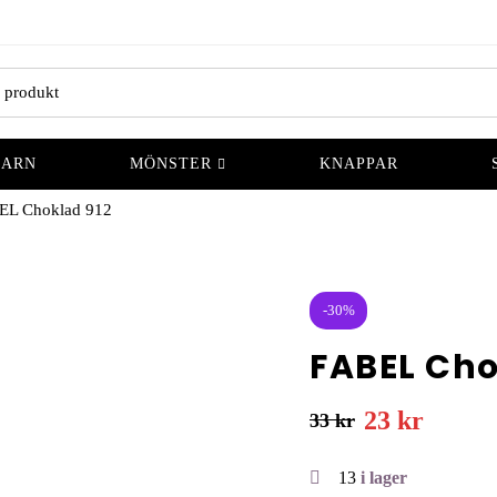
GARN
MÖNSTER
KNAPPAR
EL Choklad 912
-30%
FABEL Cho
23
kr
33
kr
13
i lager