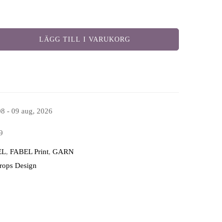
LÄGG TILL I VARUKORG
08 - 09 aug, 2026
9
EL
,
FABEL Print
,
GARN
Drops Design