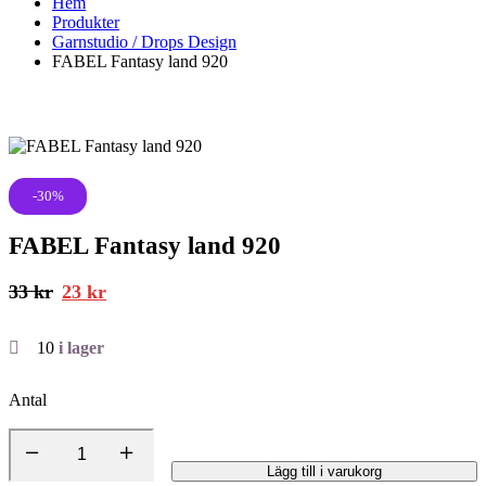
Hem
Produkter
Garnstudio / Drops Design
FABEL Fantasy land 920
-30%
FABEL Fantasy land 920
33
kr
23
kr
10
i lager
Antal
Lägg till i varukorg