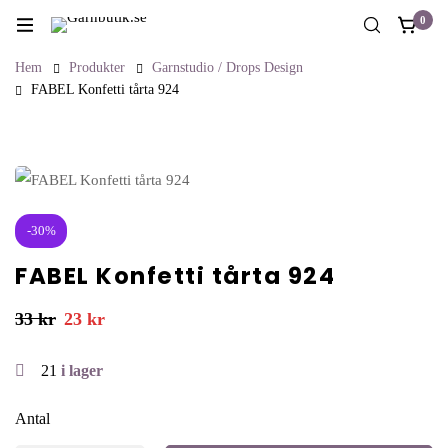
0
Hem
Produkter
Garnstudio / Drops Design
FABEL Konfetti tårta 924
-30%
FABEL Konfetti tårta 924
33
kr
23
kr
21
i lager
Antal