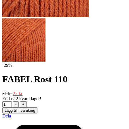
-29%
FABEL Rost 110
Det
Det
31
kr
22
kr
ursprungliga
nuvarande
Endast
2
kvar i lager!
Antal
priset
priset
-
+
var:
är:
Lägg till i varukorg
31 kr.
22 kr.
Dela