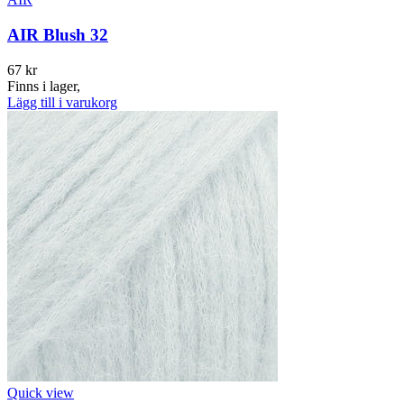
AIR Blush 32
67
kr
Finns i lager,
Lägg till i varukorg
Quick view