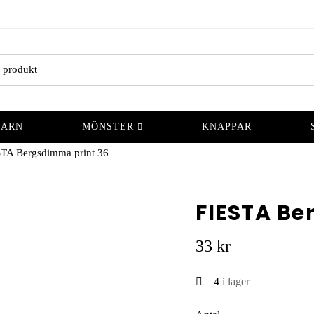
GARN
MÖNSTER
KNAPPAR
TA Bergsdimma print 36
FIESTA Be
33
kr
4
i lager