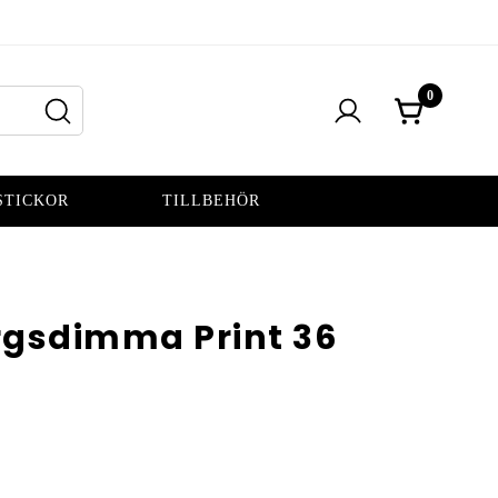
0
STICKOR
TILLBEHÖR
rgsdimma Print 36