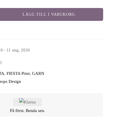
LÄGG TILL I VARUKORG
10 - 11 aug, 2026
0
TA
,
FIESTA Print
,
GARN
Drops Design
Få först. Betala sen.