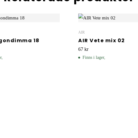
AIR
rgondimma 18
AIR Vete mix 02
67
kr
r,
Finns i lager,