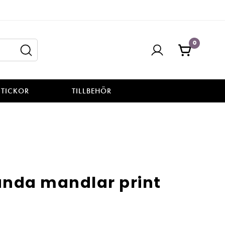
0
STICKOR
TILLBEHÖR
ända mandlar print