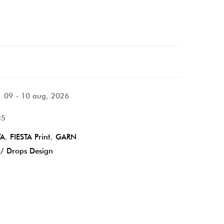
09 - 10 aug, 2026
35
TA
,
FIESTA Print
,
GARN
 / Drops Design