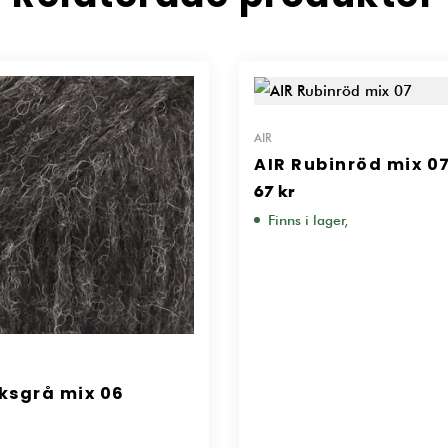
AIR
AIR Rubinröd mix 0
67
kr
Finns i lager,
ksgrå mix 06