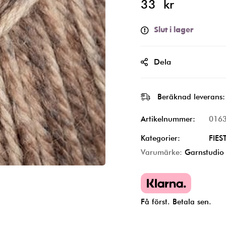
33
kr
Slut i lager
Dela
Beräknad leverans:
Artikelnummer:
016
Kategorier:
FIES
Varumärke:
Garnstudio
Få först. Betala sen.