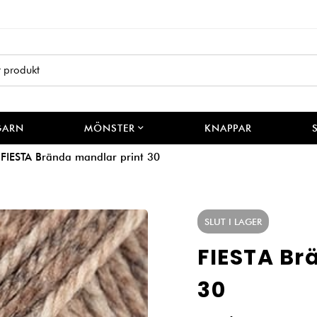
GARN
MÖNSTER
KNAPPAR
FIESTA Brända mandlar print 30
SLUT I LAGER
FIESTA Br
30