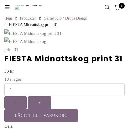
0
Hem
Produkter
Garnstudio / Drops Design
FIESTA Midnattskog print 31
FIESTA Midnattskog print 31
33
kr
18
i lager
Antal
-
+
LÄGG TILL I VARUKORG
Dela