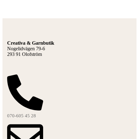
F
L
Creativa & Garnbutik
Nogelidvägen 79-6
293 91 Olofström
070-605 45 28