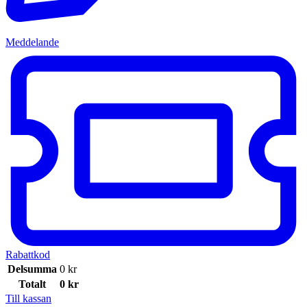
Meddelande
Rabattkod
Delsumma
0
kr
Totalt
0
kr
Till kassan