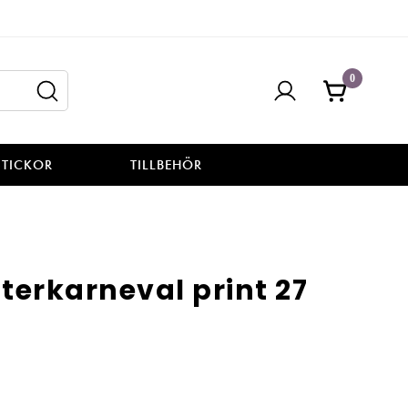
0
STICKOR
TILLBEHÖR
terkarneval print 27