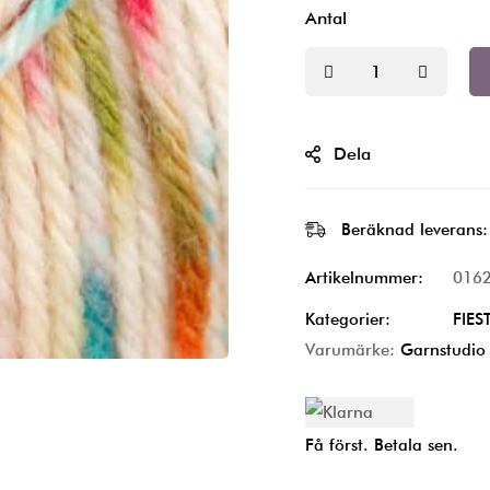
Antal
Dela
Beräknad leverans:
Artikelnummer:
016
Kategorier:
FIES
Varumärke:
Garnstudio
Få först. Betala sen.