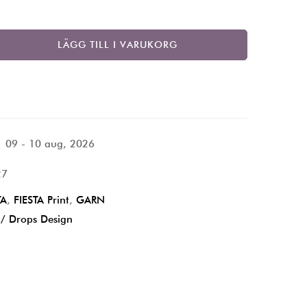
LÄGG TILL I VARUKORG
09 - 10 aug, 2026
27
TA
,
FIESTA Print
,
GARN
 / Drops Design