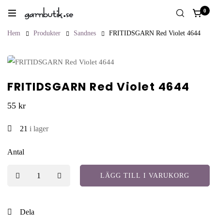
0
Hem
Produkter
Sandnes
FRITIDSGARN Red Violet 4644
FRITIDSGARN Red Violet 4644
55
kr
21
i lager
Antal
LÄGG TILL I VARUKORG
Dela