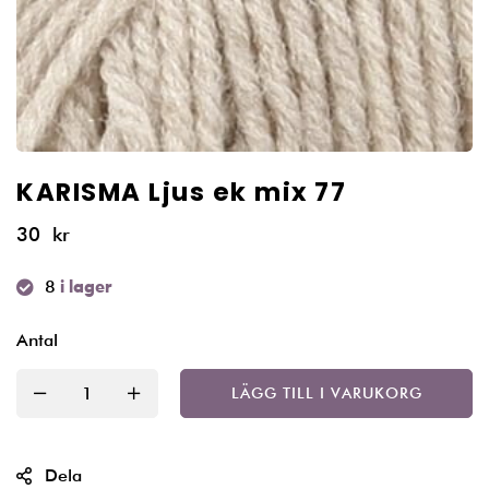
KARISMA Ljus ek mix 77
30
kr
8
i lager
Antal
LÄGG TILL I VARUKORG
Dela