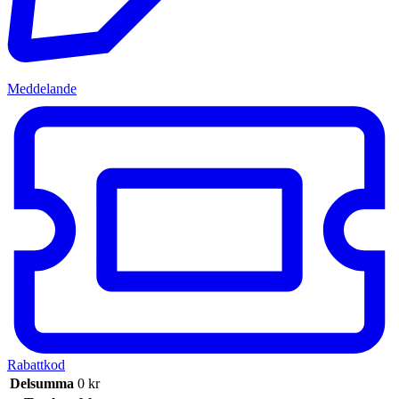
Meddelande
Rabattkod
Delsumma
0
kr